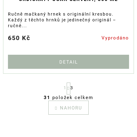
Ručně mačkaný hrnek s originální kresbou.
Každý z těchto hrnků je jedinečný originál –
ručně...
650 Kč
Vyprodáno
DETAIL
S
1
3
T
R
31
položek celkem
Á
O
N
V
NAHORU
K
L
O
Á
V
D
Á
A
N
C
Í