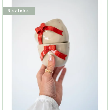
S
P
Novinka
R
O
D
U
K
T
Ů