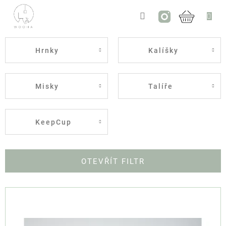
Přejít
na
NÁKUP
obsah
KOŠÍK
Hrnky
Kalíšky
Misky
Talíře
KeepCup
OTEVŘÍT FILTR
V
Ý
P
I