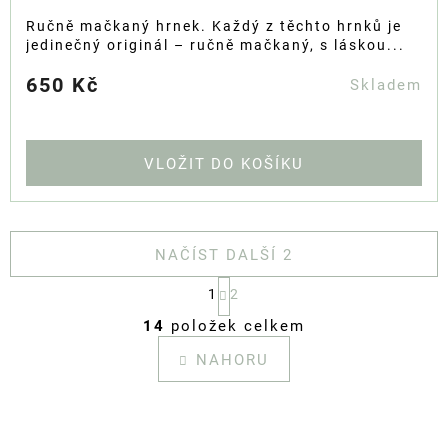
Ručně mačkaný hrnek. Každý z těchto hrnků je
jedinečný originál – ručně mačkaný, s láskou...
650 Kč
Skladem
DO KOŠÍKU
NAČÍST DALŠÍ 2
S
1
2
T
O
R
14
položek celkem
V
Á
L
N
NAHORU
K
Á
O
D
V
A
Á
C
N
Í